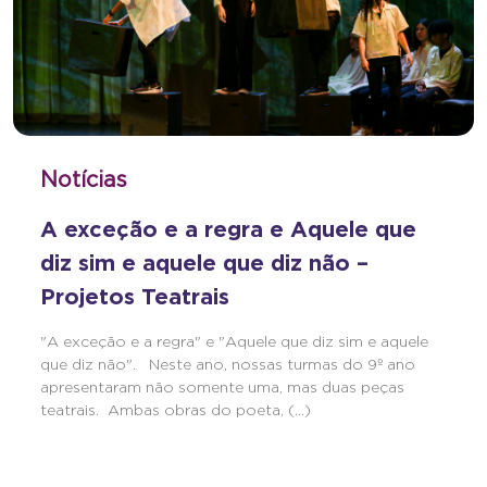
Notícias
A exceção e a regra e Aquele que
diz sim e aquele que diz não –
Projetos Teatrais
"A exceção e a regra" e "Aquele que diz sim e aquele
que diz não". Neste ano, nossas turmas do 9º ano
apresentaram não somente uma, mas duas peças
teatrais. Ambas obras do poeta, (...)