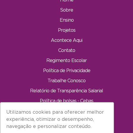
Sobre
Ensino
Projetos
Acontece Aqui
Contato
Regimento Escolar
Política de Privacidade
Trabalhe Conosco
Relatório de Transparência Salarial
Política de bolsas - Cebas
Utilizamos cookies para oferecer melhor
Utilizamos cookies para oferecer melhor
INÍCIO
experiência, otimizar o desempenho,
experiência, otimizar o desempenho,
navegação e personalizar conteúdo.
navegação e personalizar conteúdo.