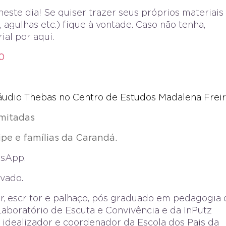
neste dia! Se quiser trazer seus próprios materiais
 agulhas etc.) fique à vontade. Caso não tenha,
al por aqui.
0
udio Thebas no Centro de Estudos Madalena Freir
imitadas
ipe e famílias da Carandá.
ssApp.
avado.
, escritor e palhaço, pós graduado em pedagogia 
aboratório de Escuta e Convivência e da InPutz
 o idealizador e coordenador da Escola dos Pais da