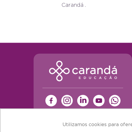
Carandá .
Utilizamos cookies para ofer
Utilizamos cookies para ofer