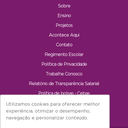
Sobre
Ensino
Projetos
Acontece Aqui
Contato
Regimento Escolar
Política de Privacidade
Trabalhe Conosco
Relatório de Transparência Salarial
Política de bolsas - Cebas
Utilizamos cookies para oferecer melhor
Utilizamos cookies para oferecer melhor
INÍCIO
experiência, otimizar o desempenho,
experiência, otimizar o desempenho,
navegação e personalizar conteúdo.
navegação e personalizar conteúdo.