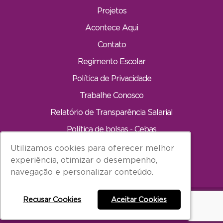
Projetos
Acontece Aqui
Contato
Regimento Escolar
Política de Privacidade
Trabalhe Conosco
Relatório de Transparência Salarial
Política de bolsas - Cebas
Utilizamos cookies para oferecer melhor
Utilizamos cookies para oferecer melhor
INÍCIO
experiência, otimizar o desempenho,
experiência, otimizar o desempenho,
navegação e personalizar conteúdo.
navegação e personalizar conteúdo.
Todos os direitos reservados à Carandá Educação.
Recusar Cookies
Recusar Cookies
Aceitar Cookies
Aceitar Cookies
Bring
Desenvolvido por