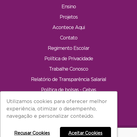
Ensino
Projetos
Acontece Aqui
Contato
Regimento Escolar
Política de Privacidade
Trabalhe Conosco
Relatório de Transparência Salarial
Política de bolsas - Cebas
Utilizamos cookies para oferecer melhor
Utilizamos cookies para oferecer melhor
INÍCIO
experiência, otimizar o desempenho,
experiência, otimizar o desempenho,
navegação e personalizar conteúdo.
navegação e personalizar conteúdo.
Recusar Cookies
Recusar Cookies
Aceitar Cookies
Aceitar Cookies
Todos os direitos reservados à Carandá Educação.