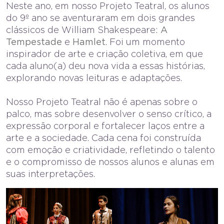
Neste ano, em nosso Projeto Teatral, os alunos
do 9º ano se aventuraram em dois grandes
clássicos de William Shakespeare:
A
Tempestade
e
Hamlet
. Foi um momento
inspirador de arte e criação coletiva, em que
cada aluno(a) deu nova vida a essas histórias,
explorando novas leituras e adaptações.
Nosso Projeto Teatral não é apenas sobre o
palco, mas sobre desenvolver o senso crítico, a
expressão corporal e fortalecer laços entre a
arte e a sociedade. Cada cena foi construída
com emoção e criatividade, refletindo o talento
e o compromisso de nossos alunos e alunas em
suas interpretações.