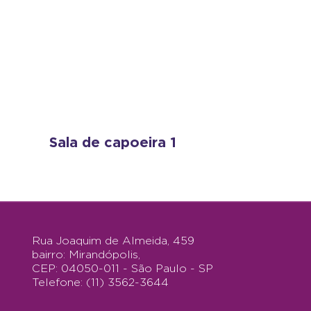
Sala de capoeira 1
Rua Joaquim de Almeida, 459
bairro: Mirandópolis,
CEP: 04050-011 - São Paulo - SP
Telefone: (11) 3562-3644