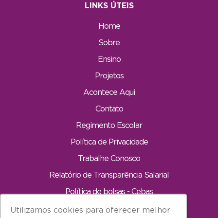
LINKS ÚTEIS
Home
Sobre
Ensino
Projetos
Acontece Aqui
Contato
Regimento Escolar
Política de Privacidade
Trabalhe Conosco
Relatório de Transparência Salarial
Política de bolsas - Cebas
Utilizamos cookies para oferecer melhor
Utilizamos cookies para oferecer melhor