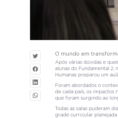
O mundo em transform
Após várias dúvidas e que
alunas do Fundamental 2, 
Humanas preparou um aulão
Foram abordados o contexto
de cada país, os impactos 
que foram surgindo ao lon
Todas as salas puderam di
grade curricular planejada